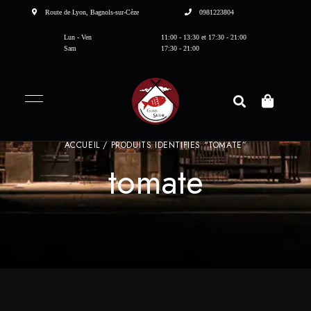
Route de Lyon, Bagnols-sur-Cèze
0981223804
Lun - Ven
11:00 - 13:30 et 17:30 - 21:00
Sam
17:30 - 21:00
ACCUEIL
/ PRODUITS IDENTIFIÉS “TOMATE”
tomate