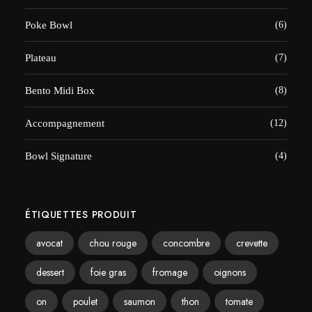
Poke Bowl
(6)
Plateau
(7)
Bento Midi Box
(8)
Accompagnement
(12)
Bowl Signature
(4)
ÉTIQUETTES PRODUIT
avocat
chou rouge
concombre
crevette
dessert
foie gras
fromage
oignons
on
poulet
saumon
thon
tomate