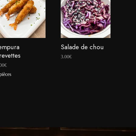
empura
Salade de chou
revettes
3.00
€
00
€
pièces