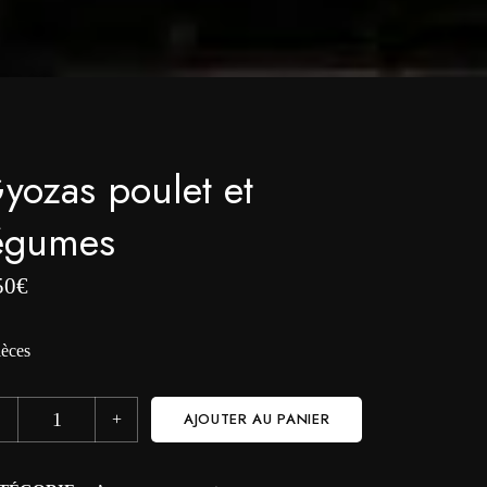
yozas poulet et
égumes
50
€
ièces
AJOUTER AU PANIER