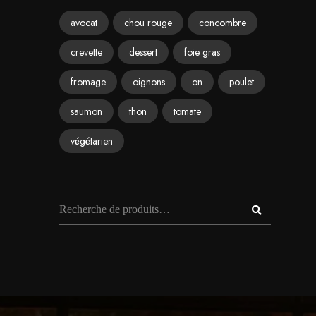
avocat
chou rouge
concombre
crevette
dessert
foie gras
fromage
oignons
on
poulet
saumon
thon
tomate
végétarien