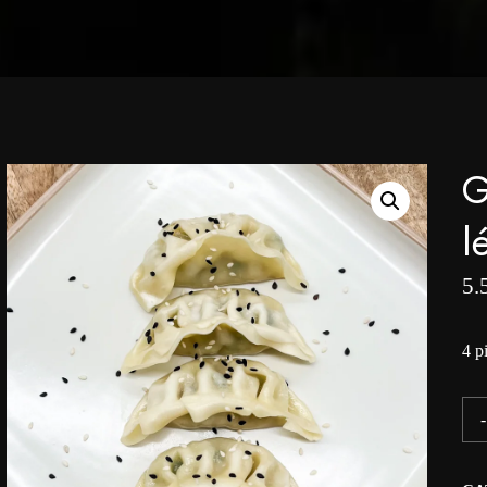
G
l
5.
4 p